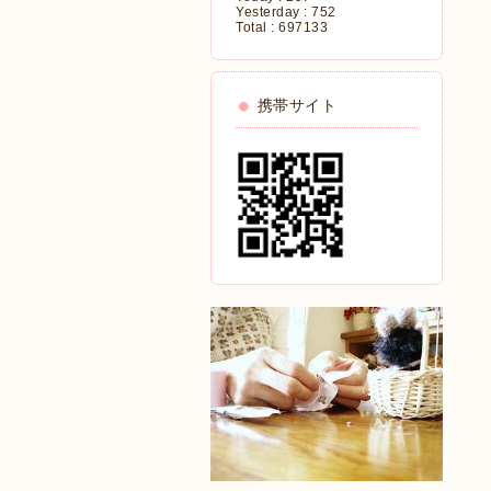
Yesterday :
752
Total :
697133
携帯サイト